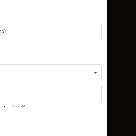
có)
áy tính Laptop