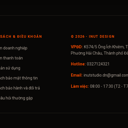
SÁCH & ĐIỀU KHOẢN
©
2026
- INUT DESIGN
VPĐD:
K574/5 Ông Ích Khiêm, T
in doanh nghiệp
Phường Hải Châu, Thành phố Đ
in thanh toán
Hotline:
0327124321
oản sử dụng
Email:
inutstudio.dn@gmail.co
ách bảo mật thông tin
Làm việc:
08:00 - 17:30 (T2 - T7
ch bảo hành và đổi trả
Câu hỏi thường gặp