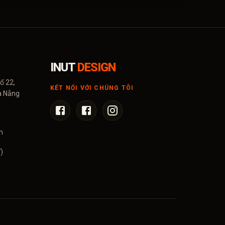
INUT
DESIGN
ổ 22,
KẾT NỐI VỚI CHÚNG TÔI
à Nẵng
m
)