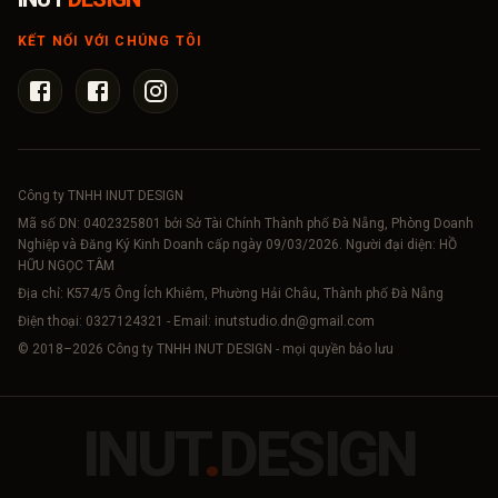
KẾT NỐI VỚI CHÚNG TÔI
Công ty TNHH INUT DESIGN
Mã số DN:
0402325801
bởi Sở Tài Chính Thành phố Đà Nẵng, Phòng Doanh
Nghiệp và Đăng Ký Kinh Doanh cấp ngày 09/03/2026. Người đại diện: HỒ
HỮU NGỌC TÂM
Địa chỉ: K574/5 Ông Ích Khiêm, Phường Hải Châu, Thành phố Đà Nẵng
Điện thoại:
0327124321
- Email:
inutstudio.dn@gmail.com
© 2018–
2026
Công ty TNHH INUT DESIGN - mọi quyền bảo lưu
INUT
.
DESIGN