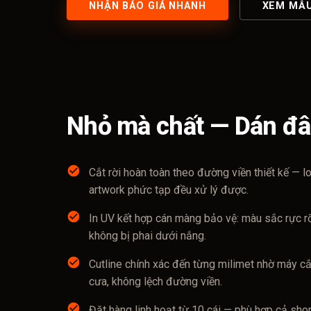
NHẬN BÁO GIÁ NHANH
XEM MẪ
Nhỏ mà chất — Dán đâ
Cắt rời hoàn toàn theo đường viền thiết kế — lo
artwork phức tạp đều xử lý được.
In UV kết hợp cán màng bảo vệ: màu sắc rực rỡ
không bị phai dưới nắng.
Cutline chính xác đến từng milimet nhờ máy cắ
cưa, không lệch đường viền.
Đặt hàng linh hoạt từ 10 cái — phù hợp cả sho