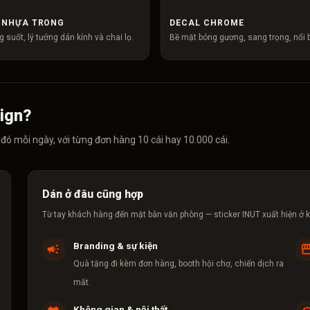
 NHỰA TRONG
DECAL CHROME
g suốt, lý tưởng dán kính và chai lọ.
Bề mặt bóng gương, sang trọng, nổi b
sign?
đó mỗi ngày, với từng đơn hàng 10 cái hay 10.000 cái.
Dán ở đâu cũng hợp
Từ tay khách hàng đến mặt bàn văn phòng — sticker INUT xuất hiện ở k
Branding & sự kiện
Quà tặng đi kèm đơn hàng, booth hội chợ, chiến dịch ra
mắt.
Không gian & nội thất