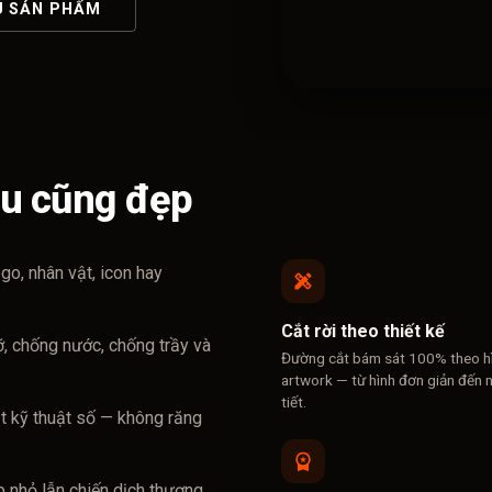
U SẢN PHẨM
u cũng đẹp
go, nhân vật, icon hay
Cắt rời theo thiết kế
, chống nước, chống trầy và
Đường cắt bám sát 100% theo h
artwork — từ hình đơn giản đến n
tiết.
t kỹ thuật số — không răng
p nhỏ lẫn chiến dịch thương