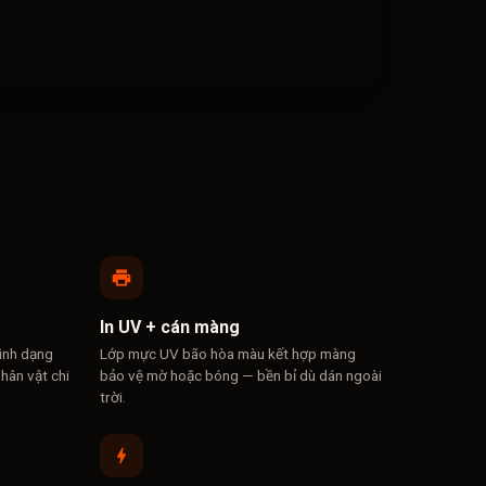
In UV + cán màng
ình dạng
Lớp mực UV bão hòa màu kết hợp màng
hân vật chi
bảo vệ mờ hoặc bóng — bền bỉ dù dán ngoài
trời.