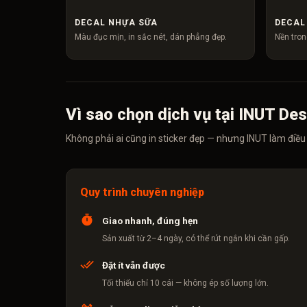
DECAL NHỰA SỮA
DECAL
Màu đục mịn, in sắc nét, dán phẳng đẹp.
Nền tron
Vì sao chọn dịch vụ tại INUT De
Không phải ai cũng in sticker đẹp — nhưng INUT làm điều 
Quy trình chuyên nghiệp
Giao nhanh, đúng hẹn
Sản xuất từ 2–4 ngày, có thể rút ngắn khi cần gấp.
Đặt ít vẫn được
Tối thiểu chỉ 10 cái — không ép số lượng lớn.