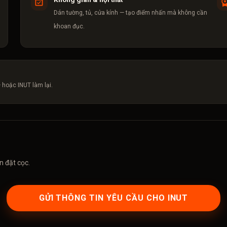
Dán tường, tủ, cửa kính — tạo điểm nhấn mà không cần
khoan đục.
 hoặc INUT làm lại.
n đặt cọc.
GỬI THÔNG TIN YÊU CẦU CHO INUT