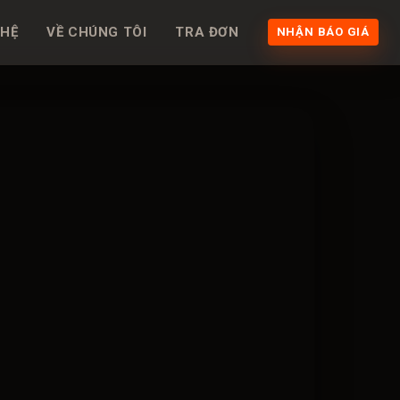
 HỆ
VỀ CHÚNG TÔI
TRA ĐƠN
NHẬN BÁO GIÁ