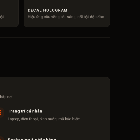
DECAL HOLOGRAM
ật.
Hiệu ứng cầu vồng bắt sáng, nổi bật độc đáo.
hắp nơi.
Trang trí cá nhân
Laptop, điện thoại, bình nước, mũ bảo hiểm.
Packaging & nhãn hàng