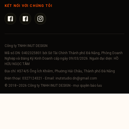
KẾT NỐI VỚI CHÚNG TÔI
Công ty TNHH INUT DESIGN
Mã số DN:
0402325801
bởi Sở Tài Chính Thành phố Đà Nẵng, Phòng Doanh
Nghiệp và Đăng Ký Kinh Doanh cấp ngày 09/03/2026. Người đại diện: HỒ
HỮU NGỌC TÂM
Địa chỉ: K574/5 Ông Ích Khiêm, Phường Hải Châu, Thành phố Đà Nẵng
Điện thoại:
0327124321
- Email:
inutstudio.dn@gmail.com
© 2018–
2026
Công ty TNHH INUT DESIGN - mọi quyền bảo lưu
INUT
.
DESIGN