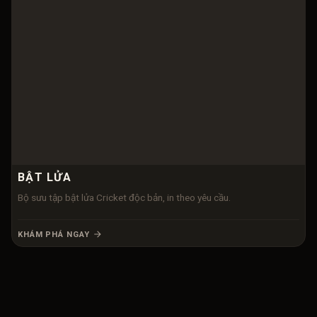
BẬT LỬA
Bộ sưu tập bật lửa Cricket độc bản, in theo yêu cầu.
KHÁM PHÁ NGAY