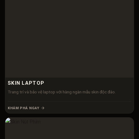
SKIN LAPTOP
Trang trí và bảo vệ laptop với hàng ngàn mẫu skin độc đáo.
KHÁM PHÁ NGAY