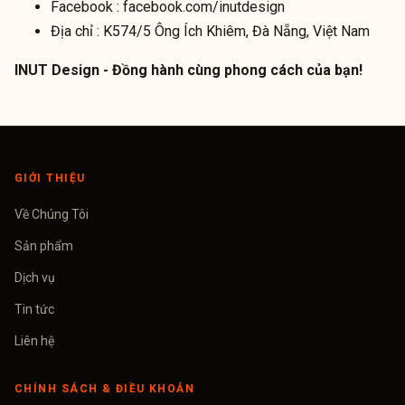
Facebook :
facebook.com/inutdesign
Địa chỉ :
K574/5 Ông Ích Khiêm, Đà Nẵng, Việt Nam
INUT Design - Đồng hành cùng phong cách của bạn!
GIỚI THIỆU
Về Chúng Tôi
Sản phẩm
Dịch vụ
Tin tức
Liên hệ
CHÍNH SÁCH & ĐIỀU KHOẢN