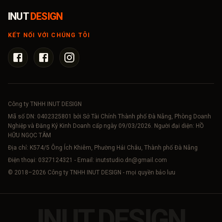
INUT
DESIGN
KẾT NỐI VỚI CHÚNG TÔI
Công ty TNHH INUT DESIGN
Mã số DN:
0402325801
bởi Sở Tài Chính Thành phố Đà Nẵng, Phòng Doanh
Nghiệp và Đăng Ký Kinh Doanh cấp ngày 09/03/2026. Người đại diện: HỒ
HỮU NGỌC TÂM
Địa chỉ: K574/5 Ông Ích Khiêm, Phường Hải Châu, Thành phố Đà Nẵng
Điện thoại:
0327124321
- Email:
inutstudio.dn@gmail.com
© 2018–
2026
Công ty TNHH INUT DESIGN - mọi quyền bảo lưu
INUT
.
DESIGN