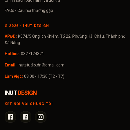
Chính sách bảo hành và đổi trả
FAQs - Câu hỏi thường gặp
©
2026
- INUT DESIGN
VPĐD:
K574/5 Ông Ích Khiêm, Tổ 22, Phường Hải Châu, Thành phố
Đà Nẵng
Hotline:
0327124321
Email:
inutstudio.dn@gmail.com
Làm việc:
08:00 - 17:30 (T2 - T7)
INUT
DESIGN
KẾT NỐI VỚI CHÚNG TÔI