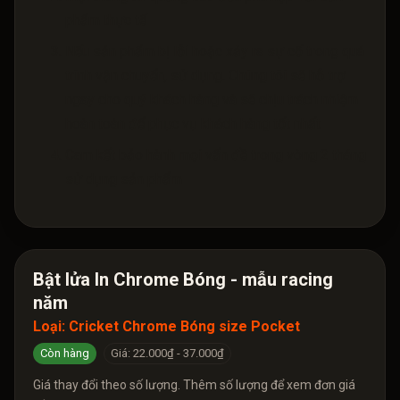
phẩm thực tế
Nếu sản phẩm bị lỗi hoặc xảy ra sự cố trong quá
trình vận chuyển, sử dụng. Chúng tôi sẽ hỗ trợ
ngay cho quý khách hàng và sẽ chịu trách nhiệm
hoàn toàn để phục vụ khách hàng tốt nhất
Cam kết bảo hành mọi vấn đề trong vòng 2 tháng
sử dụng sản phẩm
Bật lửa In Chrome Bóng - mẫu racing
năm
Loại:
Cricket Chrome Bóng size Pocket
Còn hàng
Giá: 22.000₫ - 37.000₫
Giá thay đổi theo số lượng. Thêm số lượng để xem đơn giá