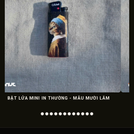
 MẪU MƯỜI LĂM
BẬT LỬA MINI IN THƯỜNG - MẪ