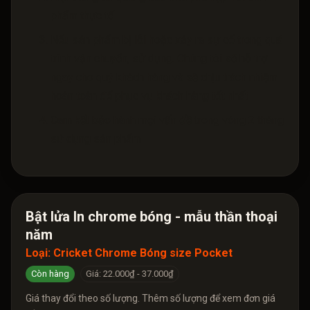
phẩm thực tế
Nếu sản phẩm bị lỗi hoặc xảy ra sự cố trong quá
trình vận chuyển, sử dụng. Chúng tôi sẽ hỗ trợ
ngay cho quý khách hàng và sẽ chịu trách nhiệm
hoàn toàn để phục vụ khách hàng tốt nhất
Cam kết bảo hành mọi vấn đề trong vòng 2 tháng
sử dụng sản phẩm
Bật lửa In chrome bóng - mẫu thần thoại
năm
Loại:
Cricket Chrome Bóng size Pocket
Còn hàng
Giá: 22.000₫ - 37.000₫
Giá thay đổi theo số lượng. Thêm số lượng để xem đơn giá