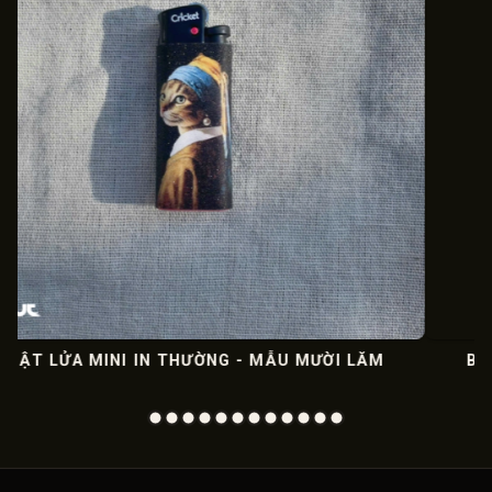
ƯỜI LĂM
BẬT LỬA MINI IN THƯỜNG - MẪU MƯỜI 