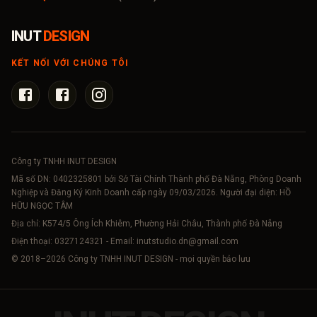
INUT
DESIGN
KẾT NỐI VỚI CHÚNG TÔI
Công ty TNHH INUT DESIGN
Mã số DN:
0402325801
bởi Sở Tài Chính Thành phố Đà Nẵng, Phòng Doanh
Nghiệp và Đăng Ký Kinh Doanh cấp ngày 09/03/2026. Người đại diện: HỒ
HỮU NGỌC TÂM
Địa chỉ: K574/5 Ông Ích Khiêm, Phường Hải Châu, Thành phố Đà Nẵng
Điện thoại:
0327124321
- Email:
inutstudio.dn@gmail.com
© 2018–
2026
Công ty TNHH INUT DESIGN - mọi quyền bảo lưu