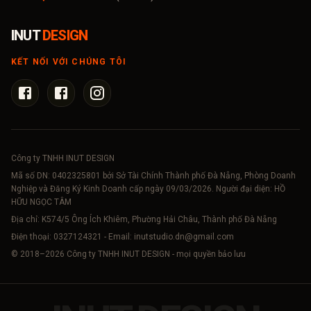
INUT
DESIGN
KẾT NỐI VỚI CHÚNG TÔI
Công ty TNHH INUT DESIGN
Mã số DN:
0402325801
bởi Sở Tài Chính Thành phố Đà Nẵng, Phòng Doanh
Nghiệp và Đăng Ký Kinh Doanh cấp ngày 09/03/2026. Người đại diện: HỒ
HỮU NGỌC TÂM
Địa chỉ: K574/5 Ông Ích Khiêm, Phường Hải Châu, Thành phố Đà Nẵng
Điện thoại:
0327124321
- Email:
inutstudio.dn@gmail.com
© 2018–
2026
Công ty TNHH INUT DESIGN - mọi quyền bảo lưu