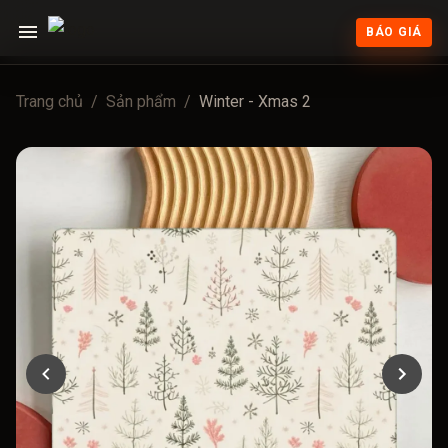
BÁO GIÁ
Trang chủ
/
Sản phẩm
/
Winter - Xmas 2