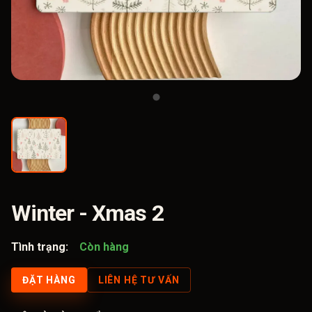
Winter - Xmas 2
Tình trạng:
Còn hàng
ĐẶT HÀNG
LIÊN HỆ TƯ VẤN