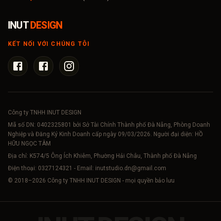
INUT
DESIGN
KẾT NỐI VỚI CHÚNG TÔI
Công ty TNHH INUT DESIGN
Mã số DN:
0402325801
bởi Sở Tài Chính Thành phố Đà Nẵng, Phòng Doanh
Nghiệp và Đăng Ký Kinh Doanh cấp ngày 09/03/2026. Người đại diện: HỒ
HỮU NGỌC TÂM
Địa chỉ: K574/5 Ông Ích Khiêm, Phường Hải Châu, Thành phố Đà Nẵng
Điện thoại:
0327124321
- Email:
inutstudio.dn@gmail.com
© 2018–
2026
Công ty TNHH INUT DESIGN - mọi quyền bảo lưu