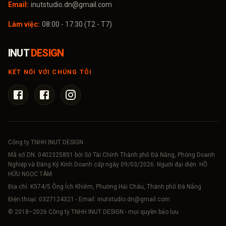
Email:
inutstudio.dn@gmail.com
Làm việc:
08:00 - 17:30 (T2 - T7)
INUT
DESIGN
KẾT NỐI VỚI CHÚNG TÔI
Công ty TNHH INUT DESIGN
Mã số DN:
0402325801
bởi Sở Tài Chính Thành phố Đà Nẵng, Phòng Doanh
Nghiệp và Đăng Ký Kinh Doanh cấp ngày 09/03/2026. Người đại diện: HỒ
HỮU NGỌC TÂM
Địa chỉ: K574/5 Ông Ích Khiêm, Phường Hải Châu, Thành phố Đà Nẵng
Điện thoại:
0327124321
- Email:
inutstudio.dn@gmail.com
© 2018–
2026
Công ty TNHH INUT DESIGN - mọi quyền bảo lưu