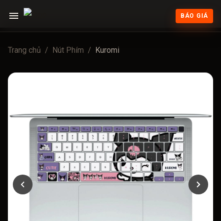
BÁO GIÁ
Trang chủ
/
Nút Phím
/
Kuromi