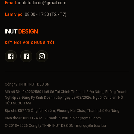
Email:
inutstudio.dn@gmail.com
Làm việc:
08:00 - 17:30 (T2 - T7)
INUT
DESIGN
KẾT NỐI VỚI CHÚNG TÔI
Công ty TNHH INUT DESIGN
Mã số DN:
0402325801
bởi Sở Tài Chính Thành phố Đà Nẵng, Phòng Doanh
Nghiệp và Đăng Ký Kinh Doanh cấp ngày 09/03/2026. Người đại diện: HỒ
HỮU NGỌC TÂM
Địa chỉ: K574/5 Ông Ích Khiêm, Phường Hải Châu, Thành phố Đà Nẵng
Điện thoại:
0327124321
- Email:
inutstudio.dn@gmail.com
© 2018–
2026
Công ty TNHH INUT DESIGN - mọi quyền bảo lưu