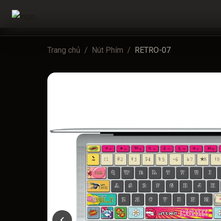
Trang chủ
/
Nút Phím
/
RETRO-07