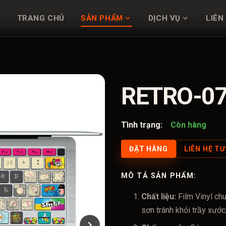
TRANG CHỦ
SẢN PHẨM
DỊCH VỤ
LIÊN
RETRO-0
Tình trạng:
Còn hàng
ĐẶT HÀNG
LIÊN HỆ T
MÔ TẢ SẢN PHẨM:
Chất liệu:
Film Vinyl ch
sơn tránh khỏi trầy xước