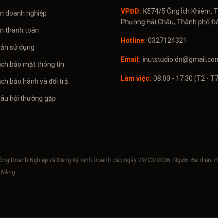
VPĐD:
K574/5 Ông Ích Khiêm, T
in doanh nghiệp
Phường Hải Châu, Thành phố Đ
in thanh toán
Hotline:
0327124321
oản sử dụng
Email:
inutstudio.dn@gmail.co
ách bảo mật thông tin
Làm việc:
08:00 - 17:30 (T2 - T7
ch bảo hành và đổi trả
Câu hỏi thường gặp
hòng Doanh Nghiệp và Đăng Ký Kinh Doanh cấp ngày 09/03/2026. Người đại diện
à Nẵng