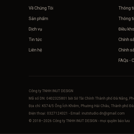
Về Chúng Tôi
Thông t
Sản phẩm
Thông t
Dịch vụ
Điều kh
Tin tức
Chính s
Liên hệ
Chính sá
FAQs - 
Công ty TNHH INUT DESIGN
Mã số DN:
0402325801
bởi Sở Tài Chính Thành phố Đà Nẵng, P
Địa chỉ: K574/5 Ông Ích Khiêm, Phường Hải Châu, Thành phố Đ
Điện thoại:
0327124321
- Email:
inutstudio.dn@gmail.com
© 2018–
2026
Công ty TNHH INUT DESIGN - mọi quyền bảo lưu