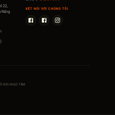
ổ 22,
KẾT NỐI VỚI CHÚNG TÔI
à Nẵng
m
)
: HỒ HỮU NGỌC TÂM