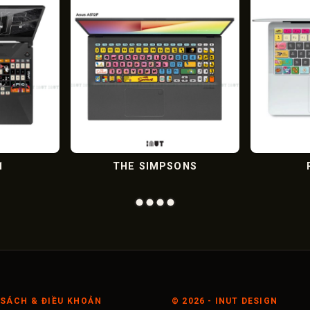
THE SIMPSONS
RETRO-
SÁCH & ĐIỀU KHOẢN
©
2026
- INUT DESIGN