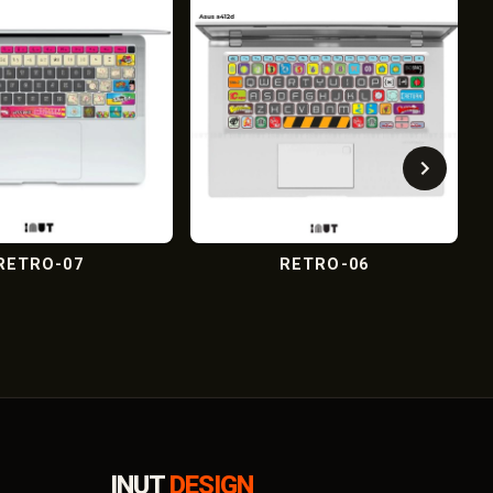
07
RETRO-06
R
INUT
DESIGN