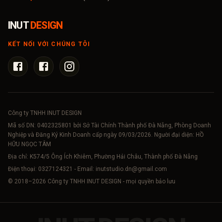
INUT
DESIGN
KẾT NỐI VỚI CHÚNG TÔI
Công ty TNHH INUT DESIGN
Mã số DN:
0402325801
bởi Sở Tài Chính Thành phố Đà Nẵng, Phòng Doanh
Nghiệp và Đăng Ký Kinh Doanh cấp ngày 09/03/2026. Người đại diện: HỒ
HỮU NGỌC TÂM
Địa chỉ: K574/5 Ông Ích Khiêm, Phường Hải Châu, Thành phố Đà Nẵng
Điện thoại:
0327124321
- Email:
inutstudio.dn@gmail.com
© 2018–
2026
Công ty TNHH INUT DESIGN - mọi quyền bảo lưu