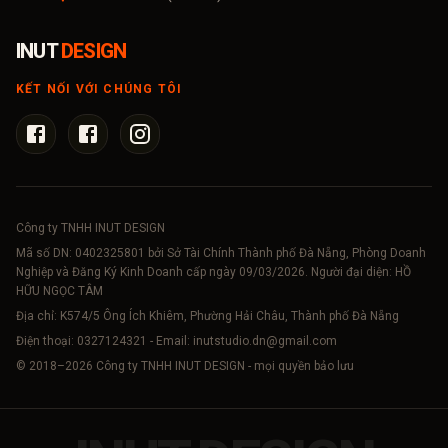
INUT
DESIGN
KẾT NỐI VỚI CHÚNG TÔI
Công ty TNHH INUT DESIGN
Mã số DN:
0402325801
bởi Sở Tài Chính Thành phố Đà Nẵng, Phòng Doanh
Nghiệp và Đăng Ký Kinh Doanh cấp ngày 09/03/2026. Người đại diện: HỒ
HỮU NGỌC TÂM
Địa chỉ: K574/5 Ông Ích Khiêm, Phường Hải Châu, Thành phố Đà Nẵng
Điện thoại:
0327124321
- Email:
inutstudio.dn@gmail.com
© 2018–
2026
Công ty TNHH INUT DESIGN - mọi quyền bảo lưu