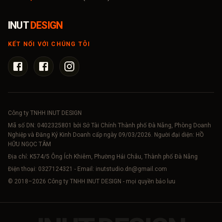
INUT
DESIGN
KẾT NỐI VỚI CHÚNG TÔI
Công ty TNHH INUT DESIGN
Mã số DN:
0402325801
bởi Sở Tài Chính Thành phố Đà Nẵng, Phòng Doanh
Nghiệp và Đăng Ký Kinh Doanh cấp ngày 09/03/2026. Người đại diện: HỒ
HỮU NGỌC TÂM
Địa chỉ: K574/5 Ông Ích Khiêm, Phường Hải Châu, Thành phố Đà Nẵng
Điện thoại:
0327124321
- Email:
inutstudio.dn@gmail.com
© 2018–
2026
Công ty TNHH INUT DESIGN - mọi quyền bảo lưu