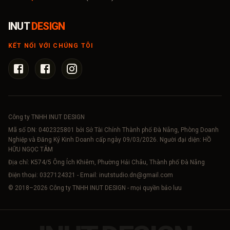
INUT
DESIGN
KẾT NỐI VỚI CHÚNG TÔI
Công ty TNHH INUT DESIGN
Mã số DN:
0402325801
bởi Sở Tài Chính Thành phố Đà Nẵng, Phòng Doanh
Nghiệp và Đăng Ký Kinh Doanh cấp ngày 09/03/2026. Người đại diện: HỒ
HỮU NGỌC TÂM
Địa chỉ: K574/5 Ông Ích Khiêm, Phường Hải Châu, Thành phố Đà Nẵng
Điện thoại:
0327124321
- Email:
inutstudio.dn@gmail.com
© 2018–
2026
Công ty TNHH INUT DESIGN - mọi quyền bảo lưu