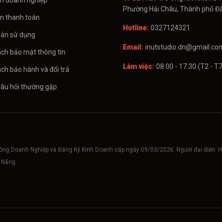
in doanh nghiệp
Phường Hải Châu, Thành phố Đ
in thanh toán
Hotline:
0327124321
oản sử dụng
Email:
inutstudio.dn@gmail.co
ách bảo mật thông tin
Làm việc:
08:00 - 17:30 (T2 - T7
ch bảo hành và đổi trả
Câu hỏi thường gặp
hòng Doanh Nghiệp và Đăng Ký Kinh Doanh cấp ngày 09/03/2026. Người đại diện
à Nẵng