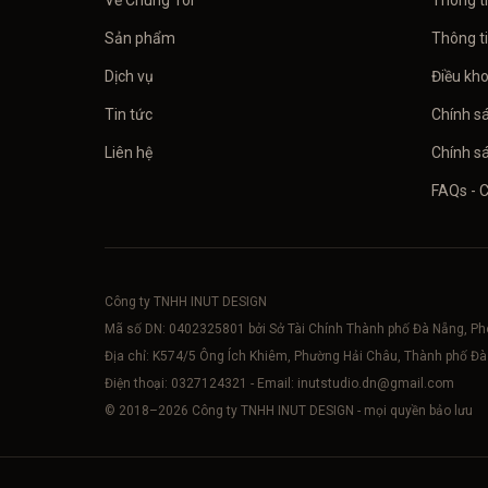
Về Chúng Tôi
Thông t
Sản phẩm
Thông t
Dịch vụ
Điều kh
Tin tức
Chính s
Liên hệ
Chính sá
FAQs - 
Công ty TNHH INUT DESIGN
Mã số DN:
0402325801
bởi Sở Tài Chính Thành phố Đà Nẵng, P
Địa chỉ: K574/5 Ông Ích Khiêm, Phường Hải Châu, Thành phố Đ
Điện thoại:
0327124321
- Email:
inutstudio.dn@gmail.com
© 2018–
2026
Công ty TNHH INUT DESIGN - mọi quyền bảo lưu