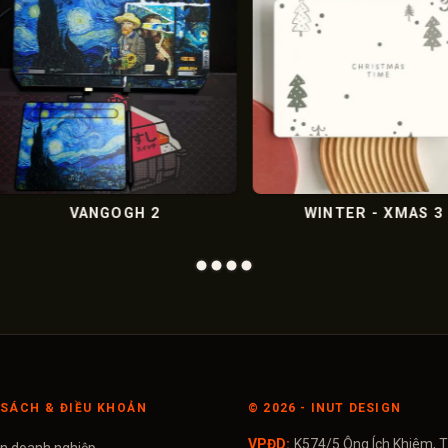
CH 2
MARBLE XÁM ĐEN
SÁCH & ĐIỀU KHOẢN
©
2026
- INUT DESIGN
VPĐD:
K574/5 Ông Ích Khiêm, T