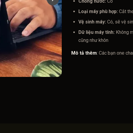
Chống nước:
Có
Loại máy phù hợp:
Cắt the
Vệ sinh máy:
Có, sẽ vệ si
Dữ liệu máy tính:
Không mấ
cũng như khôn
Mô tả thêm
:
Các bạn one ch