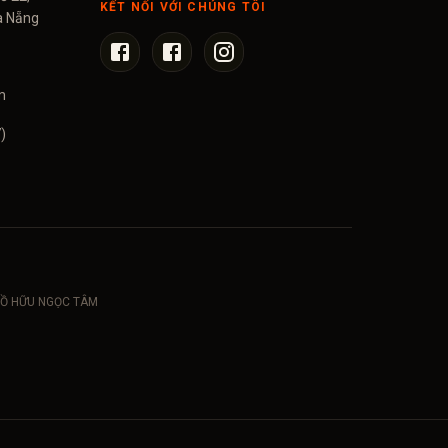
KẾT NỐI VỚI CHÚNG TÔI
à Nẵng
m
)
: HỒ HỮU NGỌC TÂM