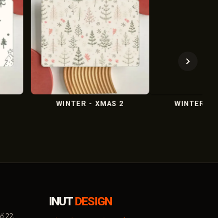
MARBLE XÁM 3
MARBLE XÁM 2
INUT
DESIGN
ổ 22,