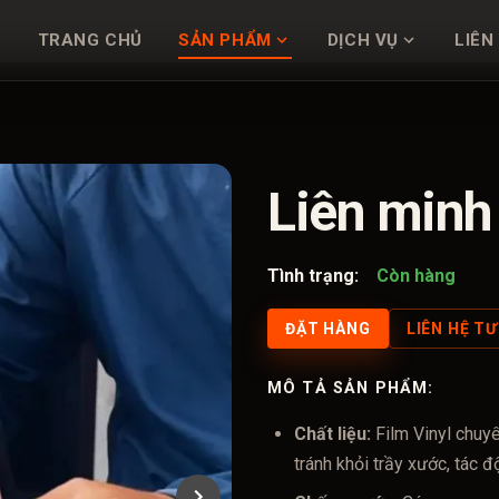
TRANG CHỦ
SẢN PHẨM
DỊCH VỤ
LIÊN
Liên minh
Tình trạng:
Còn hàng
ĐẶT HÀNG
LIÊN HỆ T
MÔ TẢ SẢN PHẨM:
Chất liệu:
Film Vinyl chuy
tránh khỏi trầy xước, tác 