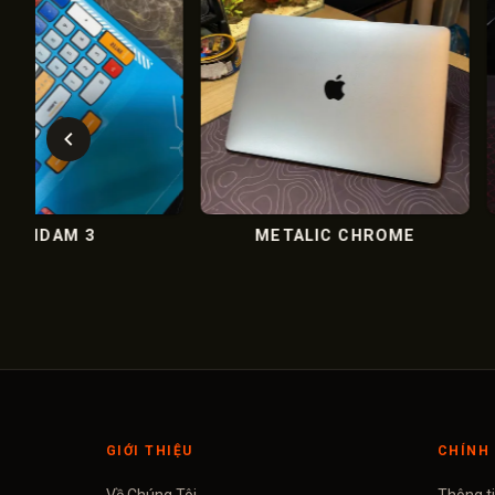
2
WINTER - XMAS 1
VI MẠ
GIỚI THIỆU
CHÍNH 