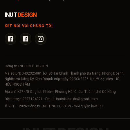
INUT
DESIGN
KẾT NỐI VỚI CHÚNG TÔI
Công ty TNHH INUT DESIGN
Mã số DN:
0402325801
bởi Sở Tài Chính Thành phố Đà Nẵng, Phòng Doanh
Nghiệp và Đăng Ký Kinh Doanh cấp ngày 09/03/2026. Người đại diện: HỒ
HỮU NGỌC TÂM
Địa chỉ: K574/5 Ông Ích Khiêm, Phường Hải Châu, Thành phố Đà Nẵng
Điện thoại:
0327124321
- Email:
inutstudio.dn@gmail.com
© 2018–
2026
Công ty TNHH INUT DESIGN - mọi quyền bảo lưu