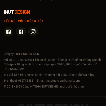
INUT
DESIGN
KẾT NỐI VỚI CHÚNG TÔI
Công ty TNHH INUT DESIGN
Mã số DN:
0402325801
bởi Sở Tài Chính Thành phố Đà Nẵng, Phòng Doanh
Nghiệp và Đăng Ký Kinh Doanh cấp ngày 09/03/2026. Người đại diện: HỒ
HỮU NGỌC TÂM
Địa chỉ: K574/5 Ông Ích Khiêm, Phường Hải Châu, Thành phố Đà Nẵng
Điện thoại:
0327124321
- Email:
inutstudio.dn@gmail.com
© 2018–
2026
Công ty TNHH INUT DESIGN - mọi quyền bảo lưu