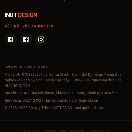
INUT
DESIGN
KẾT NỐI VỚI CHÚNG TÔI
Công ty TNHH INUT DESIGN
Mã số DN:
0402325801
bởi Sở Tài Chính Thành phố Đà Nẵng, Phòng Doanh
Nghiệp và Đăng Ký Kinh Doanh cấp ngày 09/03/2026. Người đại diện: HỒ
HỮU NGỌC TÂM
Địa chỉ: K574/5 Ông Ích Khiêm, Phường Hải Châu, Thành phố Đà Nẵng
Điện thoại:
0327124321
- Email:
inutstudio.dn@gmail.com
© 2018–
2026
Công ty TNHH INUT DESIGN - mọi quyền bảo lưu