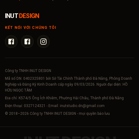
INUT
DESIGN
KẾT NỐI VỚI CHÚNG TÔI
Công ty TNHH INUT DESIGN
Mã số DN:
0402325801
bởi Sở Tài Chính Thành phố Đà Nẵng, Phòng Doanh
Nghiệp và Đăng Ký Kinh Doanh cấp ngày 09/03/2026. Người đại diện: HỒ
HỮU NGỌC TÂM
Địa chỉ: K574/5 Ông Ích Khiêm, Phường Hải Châu, Thành phố Đà Nẵng
Điện thoại:
0327124321
- Email:
inutstudio.dn@gmail.com
© 2018–
2026
Công ty TNHH INUT DESIGN - mọi quyền bảo lưu