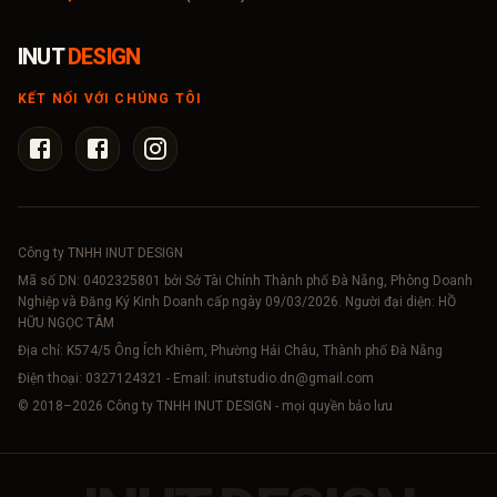
INUT
DESIGN
KẾT NỐI VỚI CHÚNG TÔI
Công ty TNHH INUT DESIGN
Mã số DN:
0402325801
bởi Sở Tài Chính Thành phố Đà Nẵng, Phòng Doanh
Nghiệp và Đăng Ký Kinh Doanh cấp ngày 09/03/2026. Người đại diện: HỒ
HỮU NGỌC TÂM
Địa chỉ: K574/5 Ông Ích Khiêm, Phường Hải Châu, Thành phố Đà Nẵng
Điện thoại:
0327124321
- Email:
inutstudio.dn@gmail.com
© 2018–
2026
Công ty TNHH INUT DESIGN - mọi quyền bảo lưu