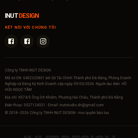
INUT
DESIGN
KẾT NỐI VỚI CHÚNG TÔI
Công ty TNHH INUT DESIGN
Mã số DN:
0402325801
bởi Sở Tài Chính Thành phố Đà Nẵng, Phòng Doanh
Nghiệp và Đăng Ký Kinh Doanh cấp ngày 09/03/2026. Người đại diện: HỒ
HỮU NGỌC TÂM
Địa chỉ: K574/5 Ông Ích Khiêm, Phường Hải Châu, Thành phố Đà Nẵng
Điện thoại:
0327124321
- Email:
inutstudio.dn@gmail.com
© 2018–
2026
Công ty TNHH INUT DESIGN - mọi quyền bảo lưu