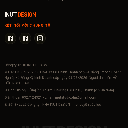
INUT
DESIGN
KẾT NỐI VỚI CHÚNG TÔI
Công ty TNHH INUT DESIGN
Mã số DN:
0402325801
bởi Sở Tài Chính Thành phố Đà Nẵng, Phòng Doanh
Nghiệp và Đăng Ký Kinh Doanh cấp ngày 09/03/2026. Người đại diện: HỒ
HỮU NGỌC TÂM
Địa chỉ: K574/5 Ông Ích Khiêm, Phường Hải Châu, Thành phố Đà Nẵng
Điện thoại:
0327124321
- Email:
inutstudio.dn@gmail.com
© 2018–
2026
Công ty TNHH INUT DESIGN - mọi quyền bảo lưu