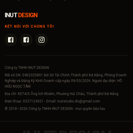
INUT
DESIGN
KẾT NỐI VỚI CHÚNG TÔI
Công ty TNHH INUT DESIGN
Mã số DN:
0402325801
bởi Sở Tài Chính Thành phố Đà Nẵng, Phòng Doanh
Nghiệp và Đăng Ký Kinh Doanh cấp ngày 09/03/2026. Người đại diện: HỒ
HỮU NGỌC TÂM
Địa chỉ: K574/5 Ông Ích Khiêm, Phường Hải Châu, Thành phố Đà Nẵng
Điện thoại:
0327124321
- Email:
inutstudio.dn@gmail.com
© 2018–
2026
Công ty TNHH INUT DESIGN - mọi quyền bảo lưu