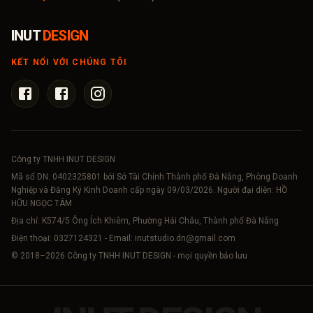
INUT
DESIGN
KẾT NỐI VỚI CHÚNG TÔI
Công ty TNHH INUT DESIGN
Mã số DN:
0402325801
bởi Sở Tài Chính Thành phố Đà Nẵng, Phòng Doanh
Nghiệp và Đăng Ký Kinh Doanh cấp ngày 09/03/2026. Người đại diện: HỒ
HỮU NGỌC TÂM
Địa chỉ: K574/5 Ông Ích Khiêm, Phường Hải Châu, Thành phố Đà Nẵng
Điện thoại:
0327124321
- Email:
inutstudio.dn@gmail.com
© 2018–
2026
Công ty TNHH INUT DESIGN - mọi quyền bảo lưu