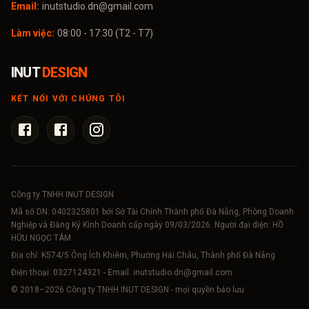
Email:
inutstudio.dn@gmail.com
Làm việc:
08:00 - 17:30 (T2 - T7)
INUT
DESIGN
KẾT NỐI VỚI CHÚNG TÔI
Công ty TNHH INUT DESIGN
Mã số DN:
0402325801
bởi Sở Tài Chính Thành phố Đà Nẵng, Phòng Doanh
Nghiệp và Đăng Ký Kinh Doanh cấp ngày 09/03/2026. Người đại diện: HỒ
HỮU NGỌC TÂM
Địa chỉ: K574/5 Ông Ích Khiêm, Phường Hải Châu, Thành phố Đà Nẵng
Điện thoại:
0327124321
- Email:
inutstudio.dn@gmail.com
© 2018–
2026
Công ty TNHH INUT DESIGN - mọi quyền bảo lưu