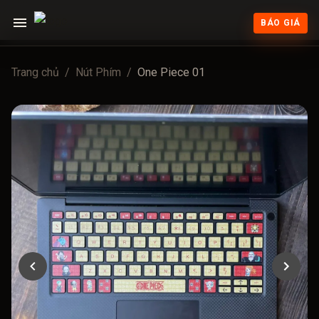
BÁO GIÁ
Trang chủ
/
Nút Phím
/
One Piece 01