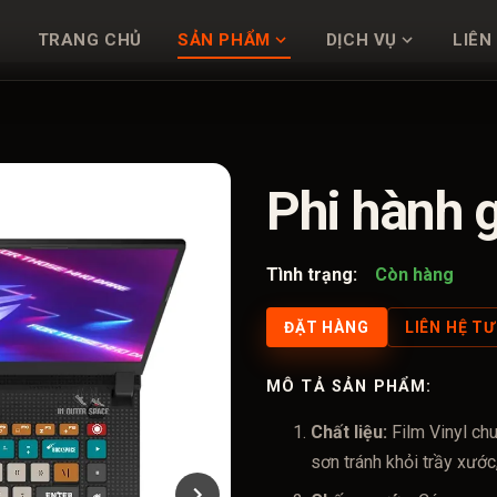
TRANG CHỦ
SẢN PHẨM
DỊCH VỤ
LIÊN
Phi hành 
Tình trạng:
Còn hàng
ĐẶT HÀNG
LIÊN HỆ T
MÔ TẢ SẢN PHẨM:
Chất liệu:
Film Vinyl ch
sơn tránh khỏi trầy xước