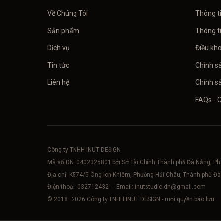
Về Chúng Tôi
Thông t
Sản phẩm
Thông t
Dịch vụ
Điều kh
Tin tức
Chính s
Liên hệ
Chính sá
FAQs - 
Công ty TNHH INUT DESIGN
Mã số DN:
0402325801
bởi Sở Tài Chính Thành phố Đà Nẵng, P
Địa chỉ: K574/5 Ông Ích Khiêm, Phường Hải Châu, Thành phố Đ
Điện thoại:
0327124321
- Email:
inutstudio.dn@gmail.com
© 2018–
2026
Công ty TNHH INUT DESIGN - mọi quyền bảo lưu