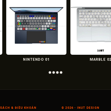
01
MARBLE 02
SÁCH & ĐIỀU KHOẢN
©
2026
- INUT DESIGN