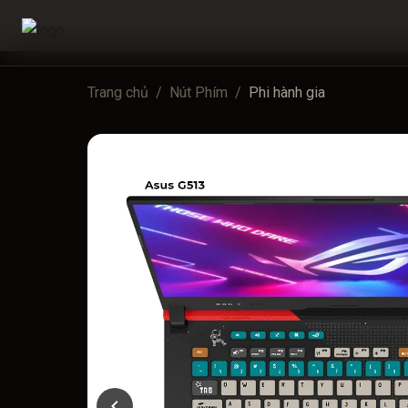
Trang chủ
/
Nút Phím
/
Phi hành gia