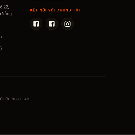
ổ 22,
KẾT NỐI VỚI CHÚNG TÔI
à Nẵng
m
)
: HỒ HỮU NGỌC TÂM