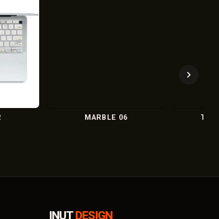
MARBLE 06
THỎ BẢY MÀU 02
INUT
DESIGN