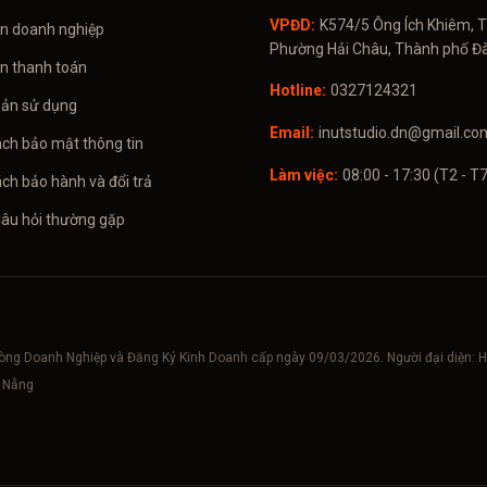
VPĐD:
K574/5 Ông Ích Khiêm, T
in doanh nghiệp
Phường Hải Châu, Thành phố Đ
in thanh toán
Hotline:
0327124321
oản sử dụng
Email:
inutstudio.dn@gmail.co
ách bảo mật thông tin
Làm việc:
08:00 - 17:30 (T2 - T7
ch bảo hành và đổi trả
Câu hỏi thường gặp
hòng Doanh Nghiệp và Đăng Ký Kinh Doanh cấp ngày 09/03/2026. Người đại diện
à Nẵng