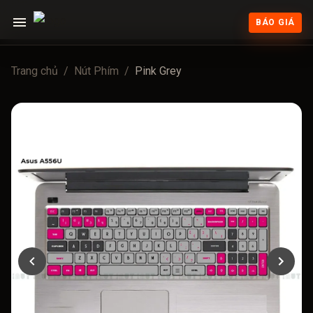
BÁO GIÁ
Trang chủ
/
Nút Phím
/
Pink Grey