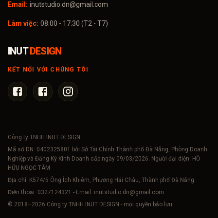
Email:
inutstudio.dn@gmail.com
Làm việc:
08:00 - 17:30 (T2 - T7)
INUT
DESIGN
KẾT NỐI VỚI CHÚNG TÔI
Công ty TNHH INUT DESIGN
Mã số DN:
0402325801
bởi Sở Tài Chính Thành phố Đà Nẵng, Phòng Doanh
Nghiệp và Đăng Ký Kinh Doanh cấp ngày 09/03/2026. Người đại diện: HỒ
HỮU NGỌC TÂM
Địa chỉ: K574/5 Ông Ích Khiêm, Phường Hải Châu, Thành phố Đà Nẵng
Điện thoại:
0327124321
- Email:
inutstudio.dn@gmail.com
© 2018–
2026
Công ty TNHH INUT DESIGN - mọi quyền bảo lưu